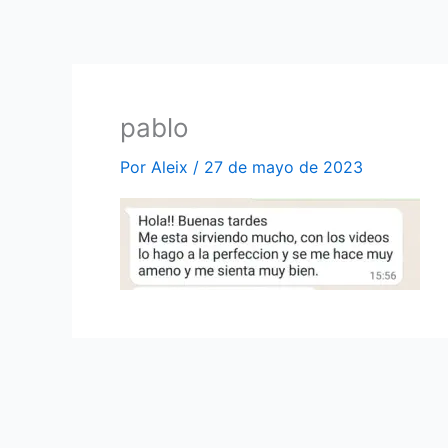
Ir
al
contenido
pablo
Por
Aleix
/
27 de mayo de 2023