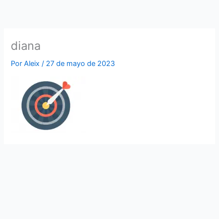
Ir
al
contenido
diana
Por
Aleix
/
27 de mayo de 2023